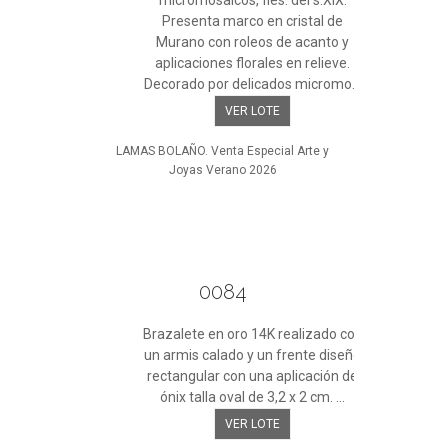
micromosaicos, fles. del s.XIX.
Presenta marco en cristal de
Murano con roleos de acanto y
aplicaciones florales en relieve.
Decorado por delicados micromo...
VER LOTE
LAMAS BOLAÑO. Venta Especial Arte y
Joyas Verano 2026
0084
Brazalete en oro 14K realizado con
un armis calado y un frente diseño
rectangular con una aplicación de
ónix talla oval de 3,2 x 2 cm. ...
VER LOTE