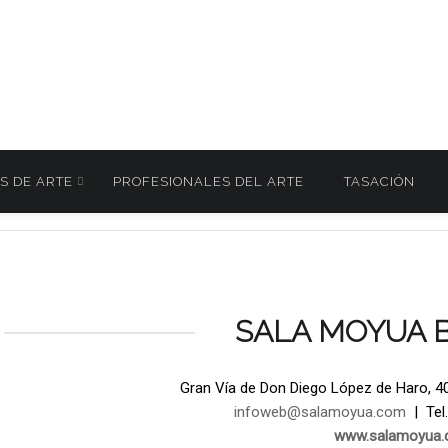
S DE ARTE
PROFESIONALES DEL ARTE
TASACIÓN
A MOYÚA BRANCAS. Subasta 29 y 30 Octubre 2024
005
/
SALA MOYUA 
Gran Vía de Don Diego López de Haro, 40,
infoweb@salamoyua.com
| Tel.
www.salamoyua