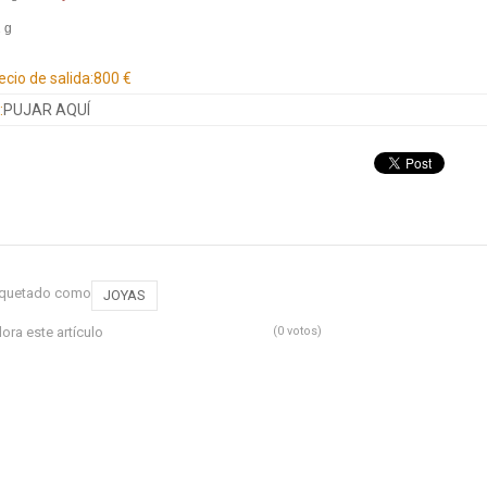
1 g
ecio de salida:
800 €
:
PUJAR AQUÍ
iquetado como
JOYAS
lora este artículo
(0 votos)