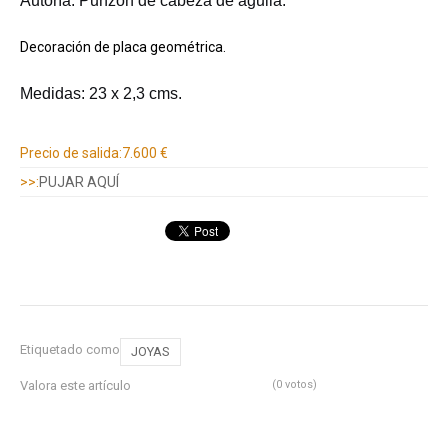
Autoría: Punzón de cabeza de águila.
Decoración de placa geométrica.
Medidas: 23 x 2,3 cms.
Información adicional
Precio de salida:
7.600 €
>>:
PUJAR AQUÍ
Etiquetado como
JOYAS
Valora este artículo
(0 votos)