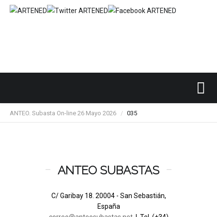
Inicio
SUBASTAS DE ARTE
ANTEO
/
/
/
ANTEO. Subasta On-line 26 Mayo 2026
035
/
ANTEO SUBASTAS
C/ Garibay 18. 20004 - San Sebastián,
España