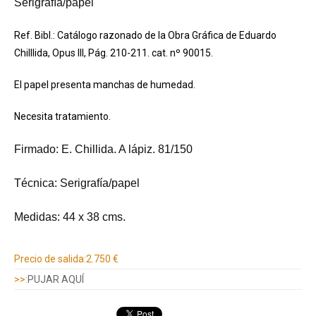
Serigrafía/papel
Ref. Bibl.: Catálogo razonado de la Obra Gráfica de Eduardo
Chilllida, Opus III, Pág. 210-211. cat. nº 90015.
El papel presenta manchas de humedad.
Necesita tratamiento.
Firmado: E. Chillida. A lápiz. 81/150
Técnica: Serigrafía/papel
Medidas: 44 x 38 cms.
Información adicional
Precio de salida:
2.750 €
>>:
PUJAR AQUÍ