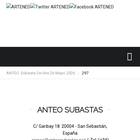
Inicio
SUBASTAS DE ARTE
ANTEO
/
/
/
ANTEO. Subasta On-line 26 Mayo 2026
297
/
ANTEO SUBASTAS
C/ Garibay 18. 20004 - San Sebastián,
España