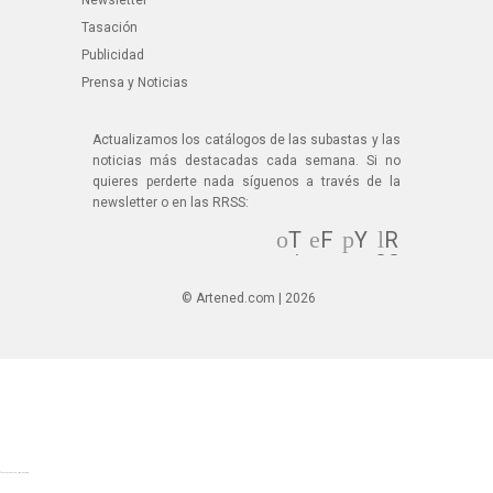
Newsletter
Tasación
Publicidad
Prensa y Noticias
Actualizamos los catálogos de las subastas y las
noticias más destacadas cada semana. Si no
quieres perderte nada síguenos a través de la
newsletter o en las RRSS:
T
F
Y
R
wi
ac
ou
SS
tt
eb
Tu
© Artened.com | 2026
er
oo
be
k
© Artened.com 2025. All rights reserved