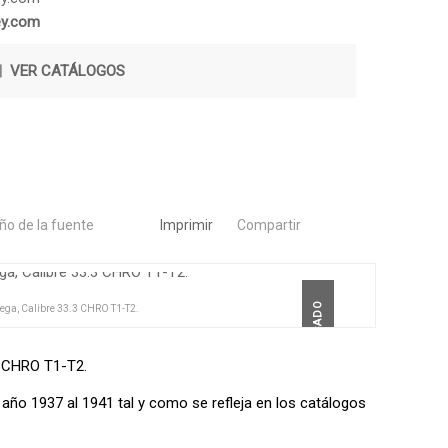
ey.com
|
VER CATÁLOGOS
o de la fuente
Imprimir
Compartir
DESTACADO
mega, Calibre 33.3 CHRO T1-T2.
.3 CHRO T1-T2.
año 1937 al 1941 tal y como se refleja en los catálogos