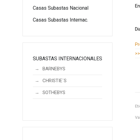
En
Casas Subastas Nacional
Casas Subastas Internac.
Di
Información adicional
Pr
>>
SUBASTAS INTERNACIONALES
BARNEBYS
CHRISTIE´S
SOTHEBYS
Et
Va