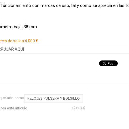
 funcionamiento con marcas de uso, tal y como se aprecia en las f
ámetro caja: 38 mm
ecio de salida:
4.000 €
:
PUJAR AQUÍ
iquetado como
RELOJES PULSERA Y BOLSILLO
lora este artículo
(0 votos)