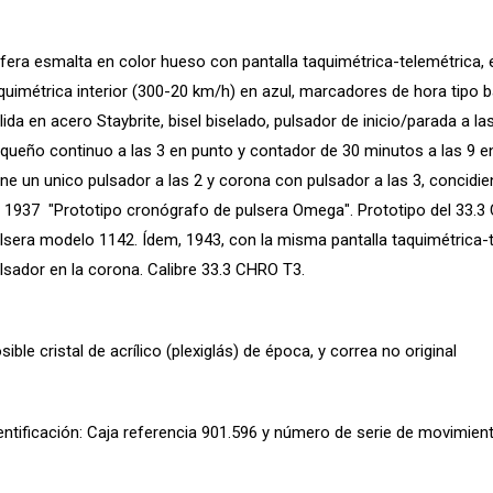
fera esmalta en color hueso con pantalla taquimétrica-telemétrica, e
quimétrica interior (300-20 km/h) en azul, marcadores de hora tipo
lida en acero Staybrite, bisel biselado, pulsador de inicio/parada a 
queño continuo a las 3 en punto y contador de 30 minutos a las 9 
ene un unico pulsador a las 2 y corona con pulsador a las 3, concidi
 1937 "Prototipo cronógrafo de pulsera Omega". Prototipo del 33.3 C
lsera modelo 1142. Ídem, 1943, con la misma pantalla taquimétrica-t
lsador en la corona. Calibre 33.3 CHRO T3.
sible cristal de acrílico (plexiglás) de época, y correa no original
entificación: Caja referencia 901.596 y número de serie de movimient