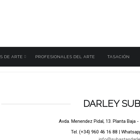
S DE ARTE
PROFESIONALES DEL ARTE
TASACIÓN
 Joyas y Relojes 25 Junio 2026
367
/
DARLEY SU
Avda. Menendez Pidal, 13. Planta Baja -
Tel. (+34) 960 46 16 88 | Whatsap
info@subastasdarl