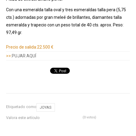
Con una esmeralda talla oval y tres esmeraldas talla pera (5,75
cts.) adornadas por gran meleé de brillantes, diamantes talla
esmeralda y trapecio con un peso total de 40 cts. aprox. Peso:
97,49 gr.
Información adicional
Precio de salida:
22.500 €
>>:
PUJAR AQUÍ
Etiquetado como
JOYAS
Valora este artículo
(0 votos)