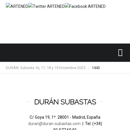
Inicio
SUBASTAS DE ARTE
DURÁN
/
/
/
DURÁN. Subasta 16, 17, 18 y 19 Diciembre 2025
1443
/
DURÁN SUBASTAS
C/ Goya 19, 1º. 28001 - Madrid, España
duran@duran-subastas.com
| Tel. (+34)