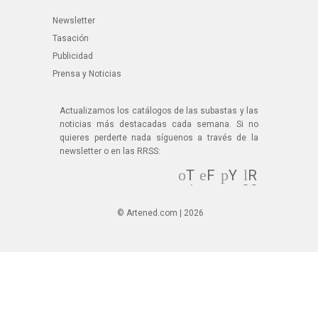
Newsletter
Tasación
Publicidad
Prensa y Noticias
Actualizamos los catálogos de las subastas y las
noticias más destacadas cada semana. Si no
quieres perderte nada síguenos a través de la
newsletter o en las RRSS:
T
F
Y
R
wi
ac
ou
SS
tt
eb
Tu
© Artened.com | 2026
er
oo
be
k