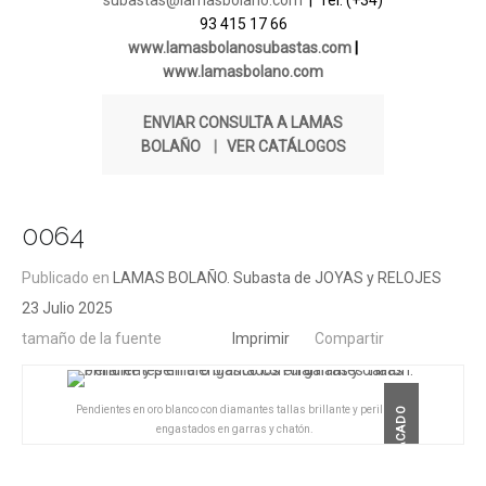
subastas@lamasbolano.com
| Tel. (+34)
93 415 17 66
www.lamasbolanosubastas.com
|
www.lamasbolano.com
ENVIAR CONSULTA A LAMAS
BOLAÑO
|
VER CATÁLOGOS
0064
Publicado en
LAMAS BOLAÑO. Subasta de JOYAS y RELOJES
23 Julio 2025
tamaño de la fuente
Imprimir
Compartir
Pendientes en oro blanco con diamantes tallas brillante y perilla
DESTACADO
engastados en garras y chatón.