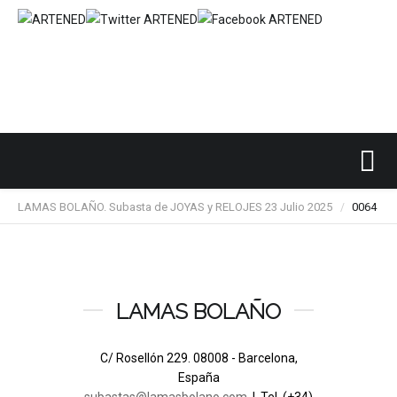
Inicio
SUBASTAS DE ARTE
LAMAS BOLAÑO
/
/
/
LAMAS BOLAÑO. Subasta de JOYAS y RELOJES 23 Julio 2025
0064
/
LAMAS BOLAÑO
C/ Rosellón 229. 08008 - Barcelona,
España