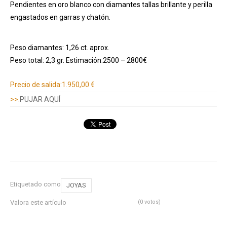
Pendientes en oro blanco con diamantes tallas brillante y perilla
engastados en garras y chatón.
Peso diamantes: 1,26 ct. aprox.
Peso total: 2,3 gr. Estimación:2500 – 2800€
Información adicional
Precio de salida:
1.950,00 €
>>:
PUJAR AQUÍ
Etiquetado como
JOYAS
Valora este artículo
(0 votos)