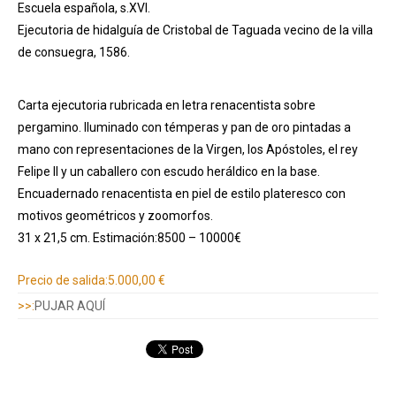
Escuela española, s.XVI.
Ejecutoria de hidalguía de Cristobal de Taguada vecino de la villa
de consuegra, 1586.
Carta ejecutoria rubricada en letra renacentista sobre
pergamino. Iluminado con témperas y pan de oro pintadas a
mano con representaciones de la Virgen, los Apóstoles, el rey
Felipe II y un caballero con escudo heráldico en la base.
Encuadernado renacentista en piel de estilo plateresco con
motivos geométricos y zoomorfos.
31 x 21,5 cm. Estimación:8500 – 10000€
Información adicional
Precio de salida:
5.000,00 €
>>:
PUJAR AQUÍ