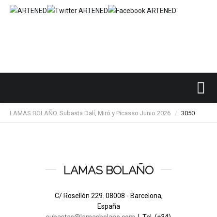
Inicio
SUBASTAS DE ARTE
LAMAS BOLAÑO
/
/
/
LAMAS BOLAÑO. Subasta Dalí, Miró y Picasso Junio 2026
3050
/
LAMAS BOLAÑO
C/ Rosellón 229. 08008 - Barcelona,
España