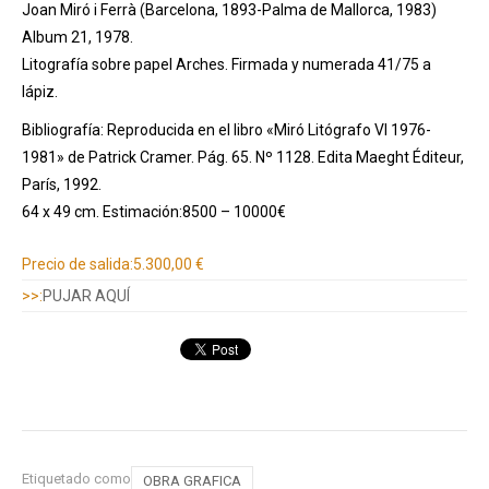
Joan Miró i Ferrà (Barcelona, 1893-Palma de Mallorca, 1983)
Album 21, 1978.
Litografía sobre papel Arches. Firmada y numerada 41/75 a
lápiz.
Bibliografía: Reproducida en el libro «Miró Litógrafo VI 1976-
1981» de Patrick Cramer. Pág. 65. Nº 1128. Edita Maeght Éditeur,
París, 1992.
64 x 49 cm. Estimación:8500 – 10000€
Información adicional
Precio de salida:
5.300,00 €
>>:
PUJAR AQUÍ
Etiquetado como
OBRA GRAFICA