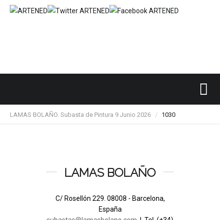
Inicio
SUBASTAS DE ARTE
LAMAS BOLAÑO
/
/
/
LAMAS BOLAÑO. Subasta de Pintura 9 Junio 2026
1030
/
LAMAS BOLAÑO
C/ Rosellón 229. 08008 - Barcelona,
España