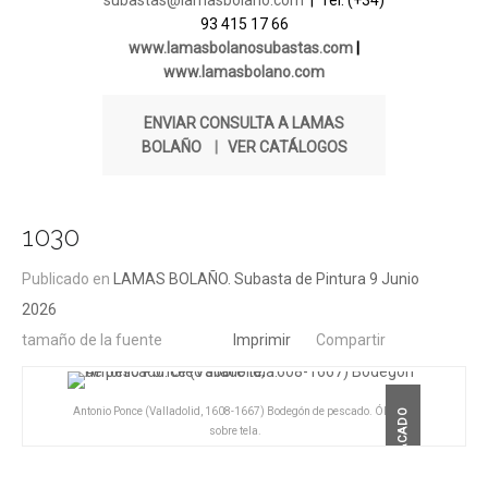
subastas@lamasbolano.com
| Tel. (+34)
93 415 17 66
www.lamasbolanosubastas.com
|
www.lamasbolano.com
ENVIAR CONSULTA A LAMAS
BOLAÑO
|
VER CATÁLOGOS
1030
Publicado en
LAMAS BOLAÑO. Subasta de Pintura 9 Junio
2026
tamaño de la fuente
Imprimir
Compartir
Antonio Ponce (Valladolid, 1608-1667) Bodegón de pescado. Óleo
DESTACADO
sobre tela.