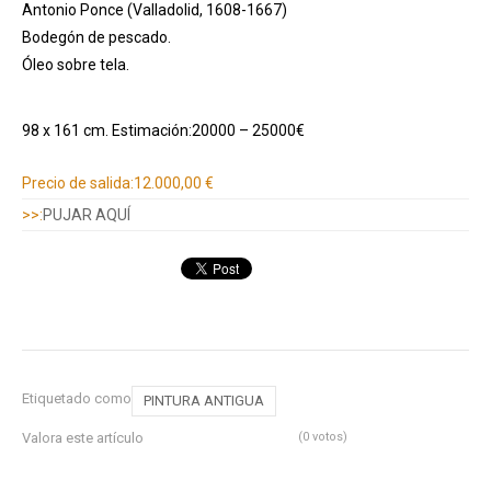
Antonio Ponce (Valladolid, 1608-1667)
Bodegón de pescado.
Óleo sobre tela.
98 x 161 cm. Estimación:20000 – 25000€
Información adicional
Precio de salida:
12.000,00 €
>>:
PUJAR AQUÍ
Etiquetado como
PINTURA ANTIGUA
Valora este artículo
(0 votos)