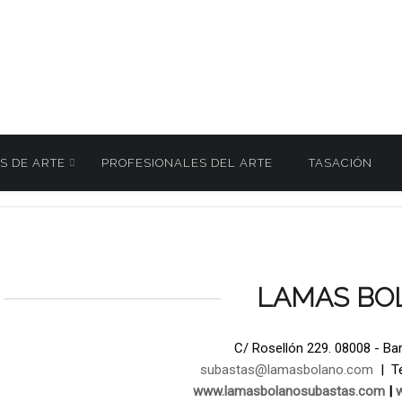
S DE ARTE
PROFESIONALES DEL ARTE
TASACIÓN
AÑO. Subasta Decorativas 18 Diciembre 2024
0091
/
LAMAS BO
C/ Rosellón 229. 08008 - Ba
subastas@lamasbolano.com
| Te
www.lamasbolanosubastas.com
|