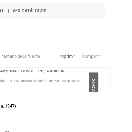
ÑO
|
VER CATÁLOGOS
tamaño de la fuente
Imprimir
Compartir
DESTACADO
larina. Escultura criselefantina estilo Art Deco en bronce
a, 1947)