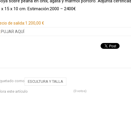
oya sobre peana en ónix, ágata y mármol portoro. Adjunta certificad
 x 15 x 10 cm. Estimación:2000 – 2400€
ecio de salida:
1.200,00 €
:
PUJAR AQUÍ
iquetado como
ESCULTURA Y TALLA
lora este artículo
(0 votos)