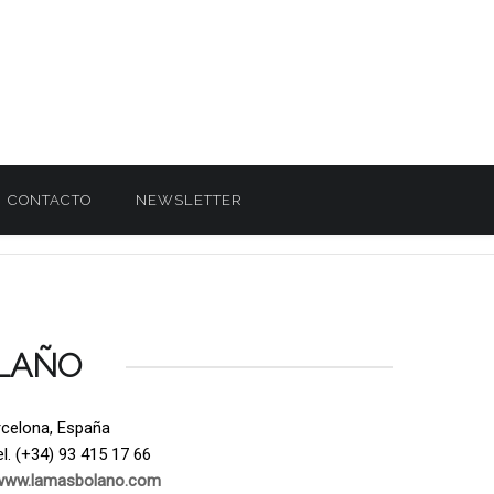
CONTACTO
NEWSLETTER
LAÑO
rcelona, España
l. (+34) 93 415 17 66
www.lamasbolano.com