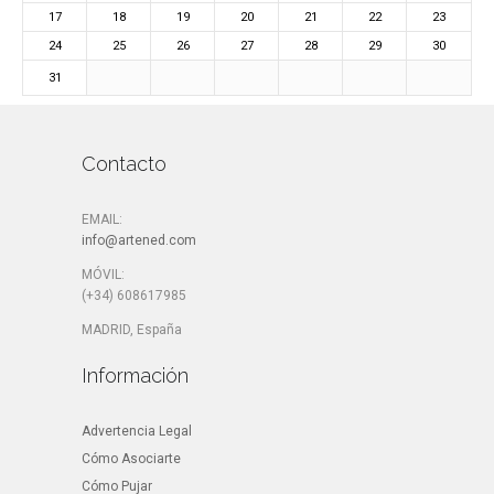
17
18
19
20
21
22
23
24
25
26
27
28
29
30
31
Contacto
EMAIL:
info@artened.com
MÓVIL:
(+34) 608617985
MADRID, España
Información
Advertencia Legal
Cómo Asociarte
Cómo Pujar