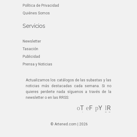
Política de Privacidad
Quiénes Somos
Servicios
Newsletter
Tasación
Publicidad
Prensa y Noticias
Actualizamos los catálogos de las subastas y las
noticias más destacadas cada semana. Si no
quieres perderte nada síguenos a través de la
newsletter o en las RRSS:
T
F
Y
R
wi
ac
ou
SS
tt
eb
Tu
© Artened.com | 2026
er
oo
be
k