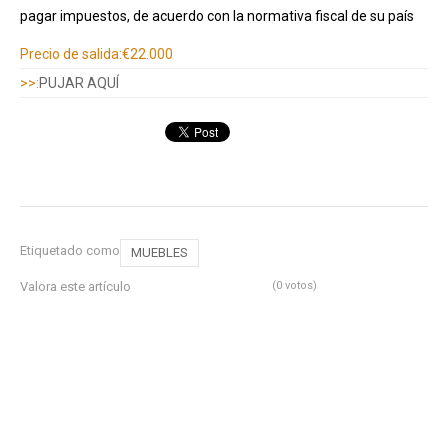
pagar impuestos, de acuerdo con la normativa fiscal de su país
Información adicional
Precio de salida:
€22.000
>>:
PUJAR AQUÍ
Etiquetado como
MUEBLES
Valora este artículo
(0 votos)