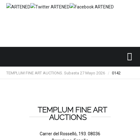
Inicio
SUBASTAS DE ARTE
TEMPLUM FINE ART
/
/
/
TEMPLUM FINE ART AUCTIONS. Subasta 27 Mayo 2026
0142
/
TEMPLUM FINE ART
AUCTIONS
Carrer del Rosselló, 193. 08036