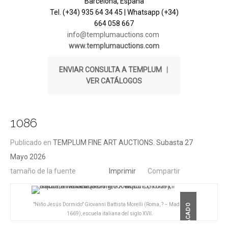
Barcelona, España
Tel. (+34) 935 64 34 45 | Whatsapp (+34)
664 058 667
info@templumauctions.com
www.templumauctions.com
ENVIAR CONSULTA A TEMPLUM
|
VER CATÁLOGOS
1086
Publicado en
TEMPLUM FINE ART AUCTIONS. Subasta 27
Mayo 2026
tamaño de la fuente
Imprimir
Compartir
"Niño Jesús Dormido" Giovanni Battista Morelli (Roma, ? – Madrid,
DESTACADO
1669), escuela italiana del siglo XVII.