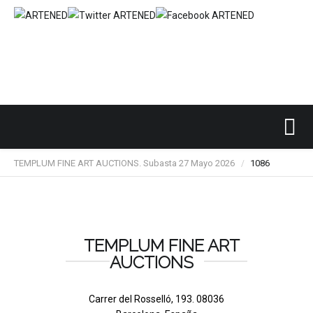
Inicio
SUBASTAS DE ARTE
TEMPLUM FINE ART
/
/
/
TEMPLUM FINE ART AUCTIONS. Subasta 27 Mayo 2026
1086
/
TEMPLUM FINE ART
AUCTIONS
Carrer del Rosselló, 193. 08036