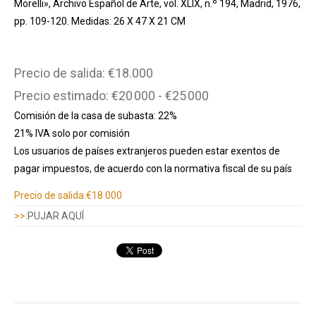
Morelli», Archivo Español de Arte, vol. XLIX, n.º 194, Madrid, 1976,
pp. 109-120. Medidas: 26 X 47 X 21 CM
Precio de salida: €18.000
Precio estimado: €20 000 - €25 000
Comisión de la casa de subasta: 22%
21% IVA solo por comisión
Los usuarios de países extranjeros pueden estar exentos de
pagar impuestos, de acuerdo con la normativa fiscal de su país
Información adicional
Precio de salida:
€18.000
>>:
PUJAR AQUÍ