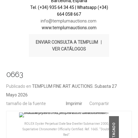
Barcelona, España
Tel. (+34) 935 64 34 45 | Whatsapp (+34)
664 058 667
info@templumauctions.com
www.templumauctions.com
ENVIAR CONSULTA A TEMPLUM
|
VER CATÁLOGOS
0663
Publicado en
TEMPLUM FINE ART AUCTIONS. Subasta 27
Mayo 2026
tamaño de la fuente
Imprimir
Compartir
ROLEX Oyster Perpetual Date Sea-Dweller Submariner 2000,
DESTACADO
Superlative Chronometer Officially Certified. Ref. 1665. “Double
Red”.