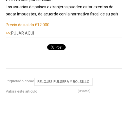
Los usuarios de países extranjeros pueden estar exentos de
pagar impuestos, de acuerdo con la normativa fiscal de su país
Información adicional
Precio de salida:
€12.000
>>:
PUJAR AQUÍ
Etiquetado como
RELOJES PULSERA Y BOLSILLO
Valora este artículo
(0 votos)