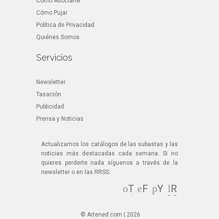
Cómo Asociarte
Cómo Pujar
Política de Privacidad
Quiénes Somos
Servicios
Newsletter
Tasación
Publicidad
Prensa y Noticias
Actualizamos los catálogos de las subastas y las
noticias más destacadas cada semana. Si no
quieres perderte nada síguenos a través de la
newsletter o en las RRSS:
T
F
Y
R
wi
ac
ou
SS
tt
eb
Tu
© Artened.com | 2026
er
oo
be