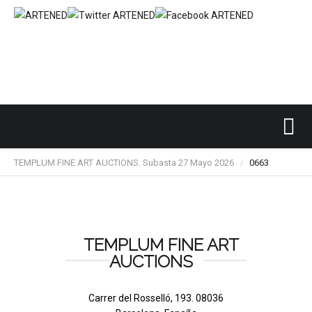
Inicio
SUBASTAS DE ARTE
TEMPLUM FINE ART
/
/
/
TEMPLUM FINE ART AUCTIONS. Subasta 27 Mayo 2026
0663
/
TEMPLUM FINE ART
AUCTIONS
Carrer del Rosselló, 193. 08036