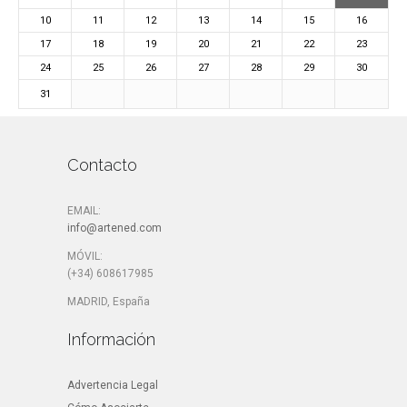
10
11
12
13
14
15
16
17
18
19
20
21
22
23
24
25
26
27
28
29
30
31
Contacto
EMAIL:
info@artened.com
MÓVIL:
(+34) 608617985
MADRID, España
Información
Advertencia Legal