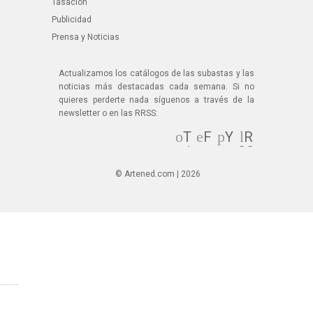
Tasación
Publicidad
Prensa y Noticias
Actualizamos los catálogos de las subastas y las
noticias más destacadas cada semana. Si no
quieres perderte nada síguenos a través de la
newsletter o en las RRSS:
T
F
Y
R
wi
ac
ou
SS
tt
eb
Tu
© Artened.com | 2026
er
oo
be
k
© Artened.com 2025. All rights reserved