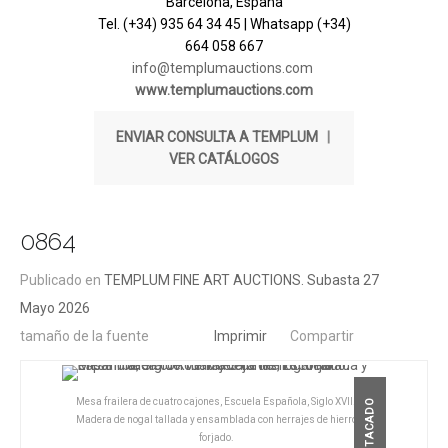
Barcelona, España
Tel. (+34) 935 64 34 45 | Whatsapp (+34)
664 058 667
info@templumauctions.com
www.templumauctions.com
ENVIAR CONSULTA A TEMPLUM
|
VER CATÁLOGOS
0864
Publicado en
TEMPLUM FINE ART AUCTIONS. Subasta 27
Mayo 2026
tamaño de la fuente
Imprimir
Compartir
Mesa frailera de cuatro cajones, Escuela Española, Siglo XVII.
DESTACADO
Madera de nogal tallada y ensamblada con herrajes de hierro
forjado.