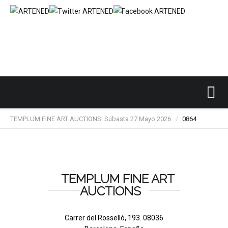
Inicio
SUBASTAS DE ARTE
TEMPLUM FINE ART
/
/
/
TEMPLUM FINE ART AUCTIONS. Subasta 27 Mayo 2026
0864
/
TEMPLUM FINE ART
AUCTIONS
Carrer del Rosselló, 193. 08036