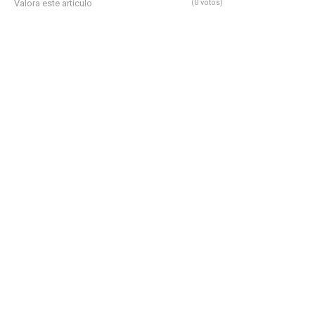
Valora este artículo
(0 votos)