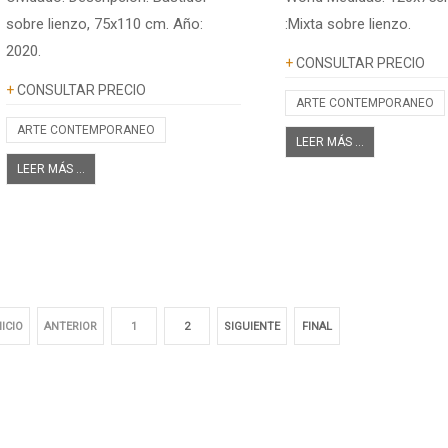
sobre lienzo, 75x110 cm. Año:
:Mixta sobre lienzo.
2020.
Información adicional
+
CONSULTAR PRECIO
Información adicional
+
CONSULTAR PRECIO
ARTE CONTEMPORANEO
ARTE CONTEMPORANEO
LEER MÁS ...
LEER MÁS ...
NICIO
ANTERIOR
1
2
SIGUIENTE
FINAL