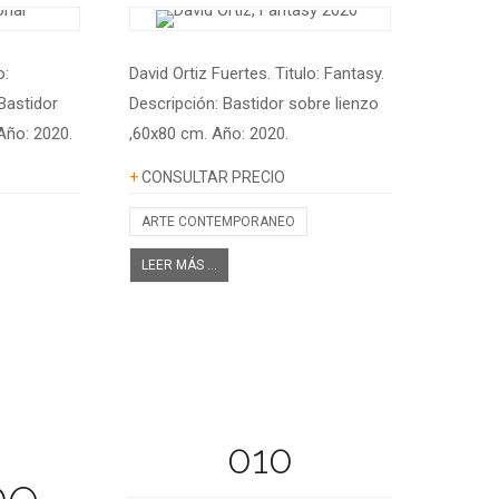
o:
David Ortiz Fuertes. Titulo: Fantasy.
Bastidor
Descripción: Bastidor sobre lienzo
Año: 2020.
,60x80 cm. Año: 2020.
Información adicional
+
CONSULTAR PRECIO
ARTE CONTEMPORANEO
LEER MÁS ...
010