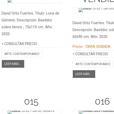
David Ortiz Fuertes. Titulo: Luna de
Géminis. Descripción: Bastidor
David Ortiz Fuertes. Titul
sobre lienzo , 75x110 cm. Año:
Descripción: Bastidor sob
2020.
60x90 cm. Año: 2020.
Información adicional
+
CONSULTAR PRECIO
Información adicional
Precio
- OBRA VENDIDA
+
CONSULTAR PRECIO
ARTE CONTEMPORANEO
LEER MÁS ...
ARTE CONTEMPORANEO
LEER MÁS ...
015
016