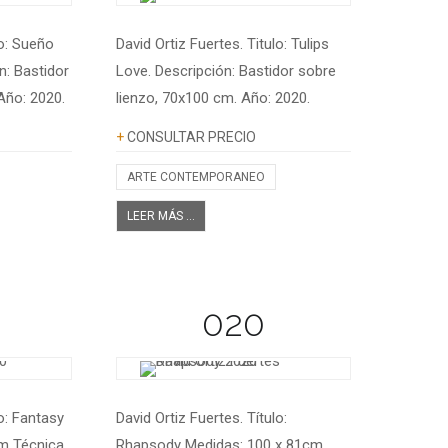
lo: Sueño
David Ortiz Fuertes. Titulo: Tulips
n: Bastidor
Love. Descripción: Bastidor sobre
Año: 2020.
lienzo, 70x100 cm. Año: 2020.
Información adicional
+
CONSULTAR PRECIO
ARTE CONTEMPORANEO
LEER MÁS ...
020
lo: Fantasy
David Ortiz Fuertes. Título:
m Técnica
Rhapsody Medidas: 100 x 81cm