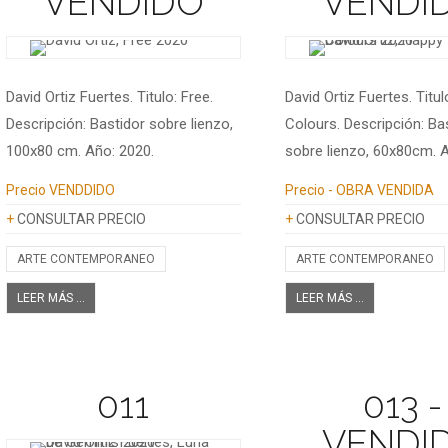
VENDIDO
VENDI
David Ortiz Fuertes. Titulo: Free.
David Ortiz Fuertes. Titu
Descripción: Bastidor sobre lienzo,
Colours. Descripción: Ba
100x80 cm. Año: 2020.
sobre lienzo, 60x80cm. A
Información adicional
Información adicional
Precio
VENDDIDO
Precio
- OBRA VENDIDA
+
CONSULTAR PRECIO
+
CONSULTAR PRECIO
ARTE CONTEMPORANEO
ARTE CONTEMPORANEO
LEER MÁS ...
LEER MÁS ...
011
013 -
VENDI