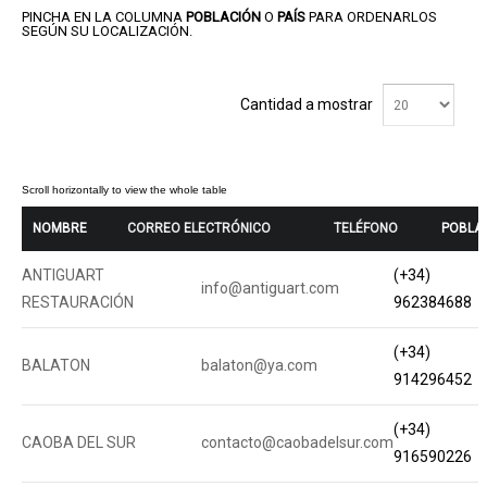
PINCHA EN LA COLUMNA
POBLACIÓN
O
PAÍS
PARA ORDENARLOS
SEGÚN SU LOCALIZACIÓN.
Cantidad a mostrar
NOMBRE
CORREO ELECTRÓNICO
TELÉFONO
POBLA
ANTIGUART
(+34)
info@antiguart.com
RESTAURACIÓN
962384688
(+34)
BALATON
balaton@ya.com
914296452
(+34)
CAOBA DEL SUR
contacto@caobadelsur.com
916590226