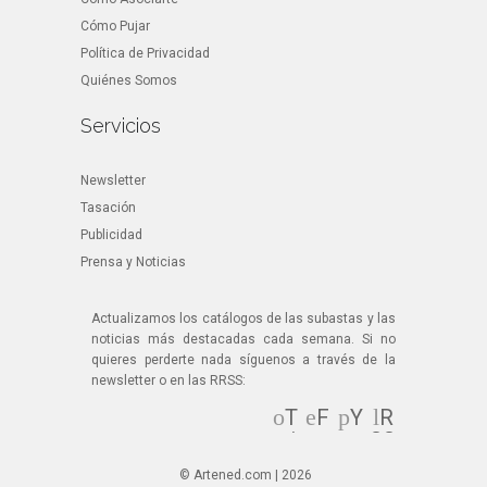
Cómo Pujar
Política de Privacidad
Quiénes Somos
Servicios
Newsletter
Tasación
Publicidad
Prensa y Noticias
Actualizamos los catálogos de las subastas y las
noticias más destacadas cada semana. Si no
quieres perderte nada síguenos a través de la
newsletter o en las RRSS:
T
F
Y
R
wi
ac
ou
SS
tt
eb
Tu
© Artened.com | 2026
er
oo
be