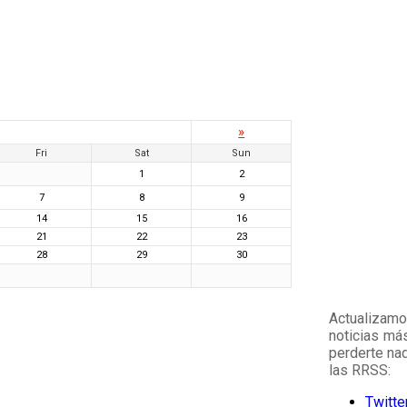
»
Fri
Sat
Sun
1
2
7
8
9
14
15
16
21
22
23
28
29
30
Actualizam
noticias má
perderte na
las RRSS:
Twitte