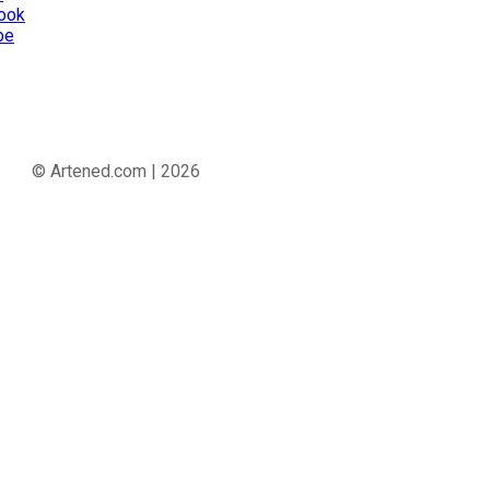
ook
be
© Artened.com | 2026