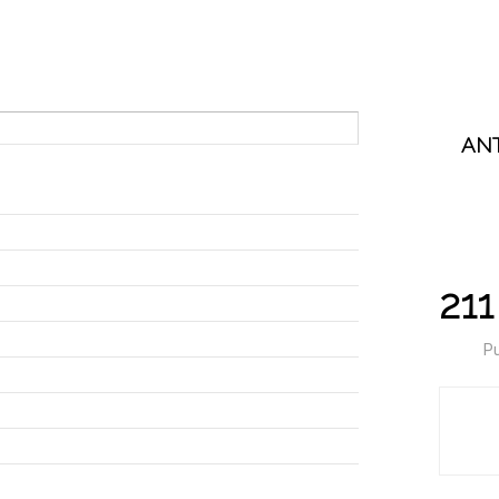
AN
211
Pu