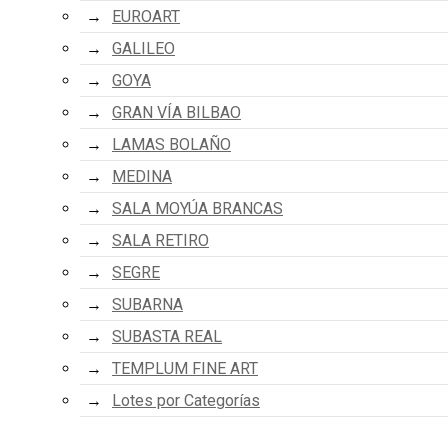
EUROART
GALILEO
GOYA
GRAN VÍA BILBAO
LAMAS BOLAÑO
MEDINA
SALA MOYÚA BRANCAS
SALA RETIRO
SEGRE
SUBARNA
SUBASTA REAL
TEMPLUM FINE ART
Lotes por Categorías
1
2
3
4
5