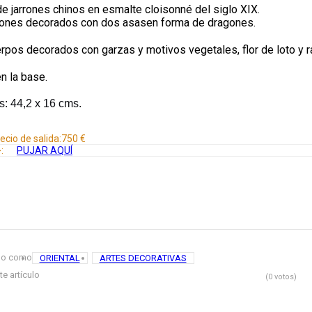
de jarrones chinos en esmalte cloisonné del siglo XIX.
rones decorados con dos asasen forma de dragones.
rpos decorados con garzas y motivos vegetales, flor de loto y 
n la base.
: 44,2 x 16 cms.
ecio de salida:
750 €
:
PUJAR AQUÍ
do como
ORIENTAL
ARTES DECORATIVAS
te artículo
(0 votos)