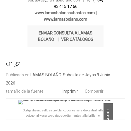
subastas@lamasbolano.com
| Tel. (+34)
93 415 17 66
www.lamasbolanosubastas.com
|
www.lamasbolano.com
ENVIAR CONSULTA A LAMAS
BOLAÑO
|
VER CATÁLOGOS
0132
Publicado en
LAMAS BOLAÑO. Subasta de Joyas 9 Junio
2026
tamaño de la fuente
Imprimir
Compartir
Sortija diseño sello en oro blanco con esmeralda central talla
DESTACADO
octogonal y cuerpo cuajado de diamantes talla brillante.