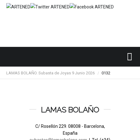
Inicio
SUBASTAS DE ARTE
LAMAS BOLAÑO
/
/
/
LAMAS BOLAÑO. Subasta de Joyas 9 Junio 2026
0132
/
LAMAS BOLAÑO
C/ Rosellón 229. 08008 - Barcelona,
España