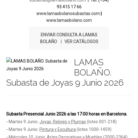
subastas@lamasbolano.com
| Tel. (+34)
93 415 17 66
www.lamasbolanosubastas.com
|
www.lamasbolano.com
ENVIAR CONSULTA A LAMAS
BOLAÑO
|
VER CATÁLOGOS
LAMAS
BOLAÑO.
Subasta de Joyas 9 Junio 2026
Subasta Presencial Junio 2026 a las 17:00 horas en Barcelona.
-
Martes 9 Junio:
Joyas, Relojes y Plumas
(lotes 001-218)
-
Martes 9 Junio:
Pintura y Escultura
(lotes 1000-1459)
-
Miércoles 10 Junio:
Artes Decorativas y Muebles
(2000-2364)