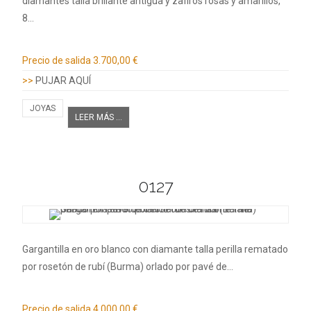
diamantes talla brillante antigua y zafiros rosas y amarillos,
8…
Información adicional
Precio de salida
3.700,00 €
>>
PUJAR AQUÍ
JOYAS
LEER MÁS ...
0127
Gargantilla en oro blanco con diamante talla perilla rematado
por rosetón de rubí (Burma) orlado por pavé de…
Información adicional
Precio de salida
4.000,00 €