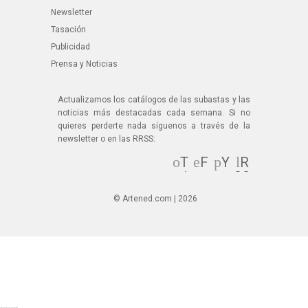
Newsletter
Tasación
Publicidad
Prensa y Noticias
Actualizamos los catálogos de las subastas y las
noticias más destacadas cada semana. Si no
quieres perderte nada síguenos a través de la
newsletter o en las RRSS:
T
F
Y
R
wi
ac
ou
SS
tt
eb
Tu
© Artened.com | 2026
er
oo
be
k
© Artened.com 2025. All rights reserved