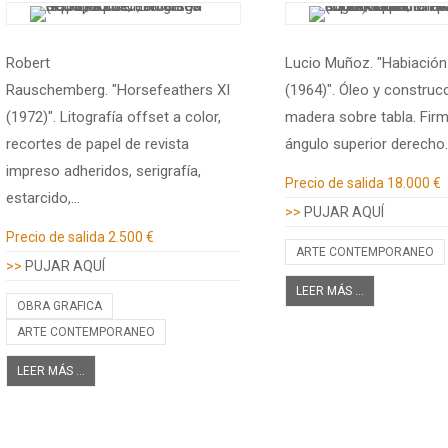
Robert
Lucio Muñoz. "Habiación
Rauschemberg. "Horsefeathers XI
(1964)". Óleo y construc
(1972)". Litografía offset a color,
madera sobre tabla. Firm
recortes de papel de revista
ángulo superior derecho.
impreso adheridos, serigrafía,
Información adicional
Precio de salida
18.000 €
estarcido,…
>>
PUJAR AQUÍ
Información adicional
Precio de salida
2.500 €
ARTE CONTEMPORANEO
>>
PUJAR AQUÍ
LEER MÁS ...
OBRA GRAFICA
ARTE CONTEMPORANEO
LEER MÁS ...