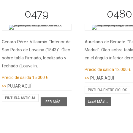
0479
0480
Genaro Pérez Villaamin. "Interior de
Aureliano de Beruete. "P
San Pedro de Lovaina (1843)". Óleo
Madrid". Óleo sobre tabl
sobre tabla Firmado, localizado y
en el ángulo inferior der
fechado (Louvelin,…
Información adicional
Precio de salida
12.000 €
Información adicional
Precio de salida
15.000 €
>>
PUJAR AQUÍ
>>
PUJAR AQUÍ
PINTURA ENTRE SIGLOS
PINTURA ANTIGUA
LEER MÁS ...
LEER MÁS ...