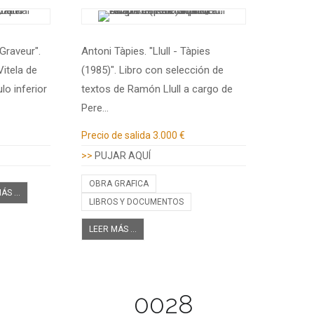
Graveur".
Antoni Tàpies. "Llull - Tàpies
itela de
(1985)". Libro con selección de
lo inferior
textos de Ramón Llull a cargo de
Pere…
Información adicional
Precio de salida
3.000 €
>>
PUJAR AQUÍ
OBRA GRAFICA
ÁS ...
LIBROS Y DOCUMENTOS
LEER MÁS ...
0028