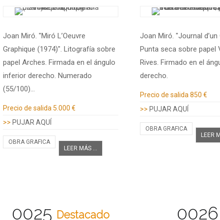
Joan Miró. "Miró L’Oeuvre
Joan Miró. "Journal d’un 
Graphique (1974)". Litografía sobre
Punta seca sobre papel V
papel Arches. Firmada en el ángulo
Rives. Firmado en el ángu
inferior derecho. Numerado
derecho.
(55/100)…
Información adicional
Precio de salida
850 €
Información adicional
Precio de salida
5.000 €
>>
PUJAR AQUÍ
>>
PUJAR AQUÍ
OBRA GRAFICA
LEER M
OBRA GRAFICA
LEER MÁS ...
0025
0026
Destacado