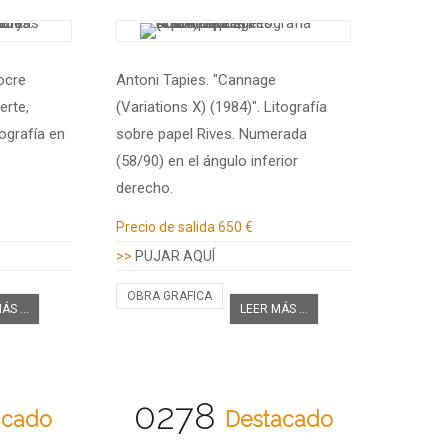
ocre
Antoni Tapies. "Cannage
erte,
(Variations X) (1984)". Litografía
ografía en
sobre papel Rives. Numerada
(58/90) en el ángulo inferior
derecho.
Información adicional
Precio de salida
650 €
>>
PUJAR AQUÍ
OBRA GRAFICA
ÁS ...
LEER MÁS ...
0278
acado
Destacado