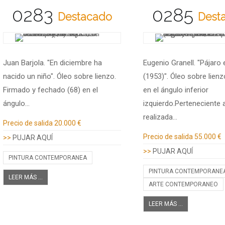
0283
0285
Destacado
Dest
Juan Barjola. "En diciembre ha
Eugenio Granell. "Pájaro 
nacido un niño". Óleo sobre lienzo.
(1953)". Óleo sobre lien
Firmado y fechado (68) en el
en el ángulo inferior
ángulo…
izquierdo.Perteneciente a
realizada…
Información adicional
Precio de salida
20.000 €
Información adicional
Precio de salida
55.000 €
>>
PUJAR AQUÍ
>>
PUJAR AQUÍ
PINTURA CONTEMPORANEA
PINTURA CONTEMPORANE
LEER MÁS ...
ARTE CONTEMPORANEO
LEER MÁS ...