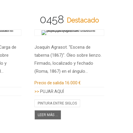
0458
Destacado
"Carga de
Joaquín Agrasot. "Escena de
sobre
taberna (1867)". Óleo sobre lienzo.
do y
Firmado, localizado y fechado
l…
(Roma, 1867) en el ángulo…
Información adicional
Precio de salida
16.000 €
>>
PUJAR AQUÍ
PINTURA ENTRE SIGLOS
LEER MÁS ...