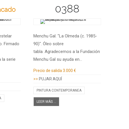
0388
acado
estelar
Menchu Gal. "La Olmeda (c. 1985-
zo. Firmado
90)". Óleo sobre
tabla. Agradecemos a la Fundación
 la serie
Menchu Gal su ayuda en…
Información adicional
Precio de salida
3.000 €
>>
PUJAR AQUÍ
PINTURA CONTEMPORANEA
A
LEER MÁS ...