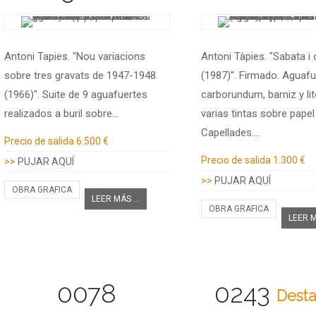
Antoni Tapies. "Nou variacions
Antoni Tàpies. "Sabata i 
sobre tres gravats de 1947-1948.
(1987)". Firmado. Aguafu
(1966)". Suite de 9 aguafuertes
carborundum, barniz y lit
realizados a buril sobre…
varias tintas sobre papel
Capellades.…
Información adicional
Precio de salida
6.500 €
Información adicional
Precio de salida
1.300 €
>>
PUJAR AQUÍ
>>
PUJAR AQUÍ
OBRA GRAFICA
LEER MÁS ...
OBRA GRAFICA
LEER M
0078
0243
Dest