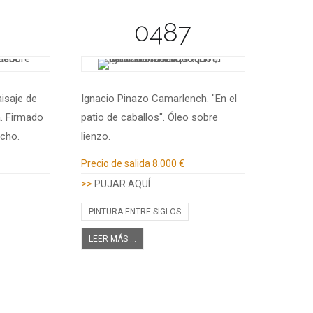
0487
aisaje de
Ignacio Pinazo Camarlench. "En el
a. Firmado
patio de caballos". Óleo sobre
echo.
lienzo.
Información adicional
Precio de salida
8.000 €
>>
PUJAR AQUÍ
PINTURA ENTRE SIGLOS
LEER MÁS ...