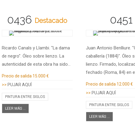
0436
0451
Destacado
Ricardo Canals y Llambi. "La dama
Juan Antonio Benlliure. 
de negro". Óleo sobre lienzo. La
caballería (1884)". Óleo 
autenticidad de esta obra ha sido…
lienzo. Firmado, localiza
fechado (Roma, 84) en e
Información adicional
Precio de salida
15.000 €
Información adicional
Precio de salida
12.000 €
>>
PUJAR AQUÍ
>>
PUJAR AQUÍ
PINTURA ENTRE SIGLOS
PINTURA ENTRE SIGLOS
LEER MÁS ...
LEER MÁS ...