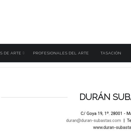
S DE ARTE
PROFESIONALES DEL ARTE
TASACIÓN
 27 y 28 Mayo 2026
DURÁN SUB
C/ Goya 19, 1º. 28001 - M
duran@duran-subastas.com
| Tel
www.duran-subast