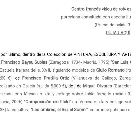
Centro francés «bleu de roi» es
porcelana esmaltada con escena bu
(Precio de salida 3
PUJAR AQUÍ
por último, dentro de la Colección de PINTURA, ESCULTURA Y ART
e
Francisco Bayeu Subías
(Zaragoza, 1734- Madrid, 1795)
"San Luis
Escuela italiana del s. XVII, siguiendo modelos de
Giulio Romano
(It
200 €)
; de
Francisco Pradilla Ortiz
(Villanueva de Gallego, Zara
calizado en Galicia (salida 5.000 €)
; de ; de
Miguel Olivares
(Barcelo
alizada con técnica mixta y collage sobre tabla firmado (salida 3
ancia, 2005)
"Composición sin título"
en técnica mixta y collage sob
33) la escultura
"Les ombres, el Riu, el Somni"
, en bronce patinado s