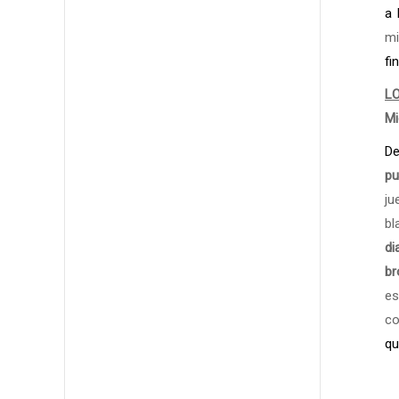
a 
mi
fi
L
Mi
De
pu
ju
bl
di
br
es
co
qu