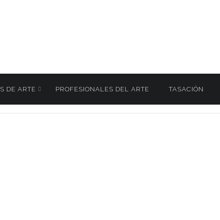
S DE ARTE
PROFESIONALES DEL ARTE
TASACIÓN
CIANO (ESTIMADO EN 70.000€) SALDRÁ A SUBASTA EN BARCELONA, JUNT