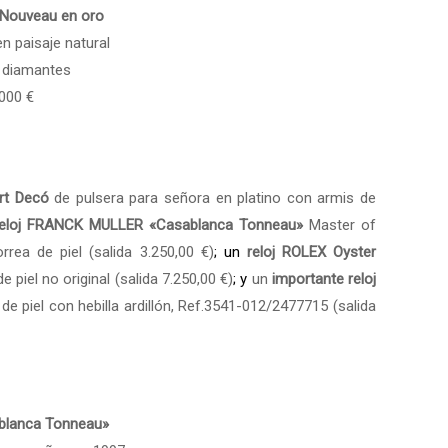
t Nouveau en oro
n paisaje natural
y diamantes
.000 €
rt Decó
de pulsera para señora en platino con armis de
reloj FRANCK MULLER «Casablanca Tonneau»
Master of
rea de piel (salida 3.250,00 €)
; un
reloj ROLEX Oyster
 piel no original (salida 7.250,00 €)
; y
un
importante reloj
de piel con hebilla ardillón, Ref.3541-012/2477715 (salida
blanca Tonneau»