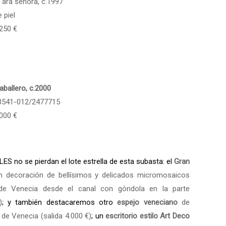
 ara señora, c.1997
 piel
.250 €
aballero, c.2000
f.3541-012/2477715
.000 €
no se pierdan el lote estrella de esta subasta: el
Gran
on decoración de bellísimos y delicados micromosaicos
de Venecia desde el canal con góndola en la parte
)
; y también destacaremos otro
espejo veneciano
de
 de Venecia (salida 4.000 €)
; un
escritorio estilo Art Deco