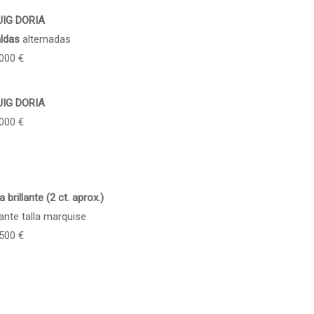
PUIG DORIA
aldas
alternadas
.000 €
UIG DORIA
.000 €
brillante (2 ct. aprox.)
ante talla marquise
.500 €