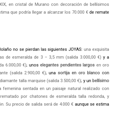
 XIX, en cristal de Murano con decoración de bellísimos
ima que podría llegar a alcanzar los 70.000 €
de remate
Bolaño no se pierdan las siguientes JOYAS:
una exquisita
tas de esmeralda de 3 – 3,5 mm (salida 3.000,00 €)
y a
da 6.000,00 €)
; unos
elegantes pendientes largos
en oro
nte (salida 2.900,00 €)
; una
sortija en oro blanco con
diamante talla marquise (salida 3.500,00 €)
; y un
bellísimo
a femenina sentada en un paisaje natural realizado con
e rematado por chatones de esmeralda talla redonda, y
n. Su precio de salida será de 4.000 €
aunque se estima