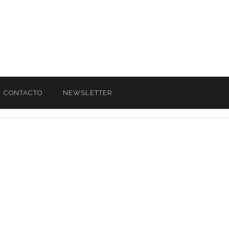
CONTACTO
NEWSLETTER
O CON OTRAS PIEZAS DE ARTE DESTACADAS