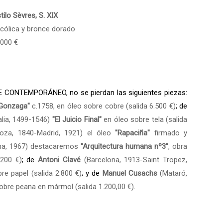
tilo Sèvres, S. XIX
cólica y bronce dorado
.000 €
E CONTEMPORÁNEO, no se pierdan las siguientes piezas:
 Gonzaga"
c.1758, en óleo sobre cobre (salida 6.500 €)
; de
alia, 1499-1546)
"El Juicio Final"
en óleo sobre tela (salida
goza, 1840-Madrid, 1921) el óleo
"Rapaciña"
firmado y
na, 1967) destacaremos
"Arquitectura humana nº3"
, obra
.200 €)
; de
Antoni Clavé
(Barcelona, 1913-Saint Tropez,
re papel (salida 2.800 €)
; y de
Manuel Cusachs
(Mataró,
obre peana en mármol (salida 1.200,00 €)
.