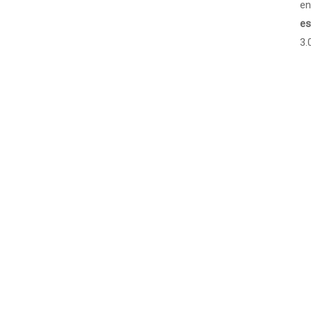
en
es
3.