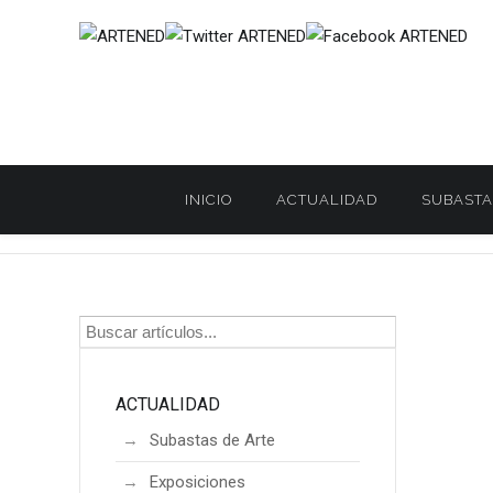
INICIO
ACTUALIDAD
SUBASTA
Inicio
ACTUALIDAD
Subastas de Arte
UN ESPEJO VENE
/
/
/
ACTUALIDAD
Subastas de Arte
Exposiciones