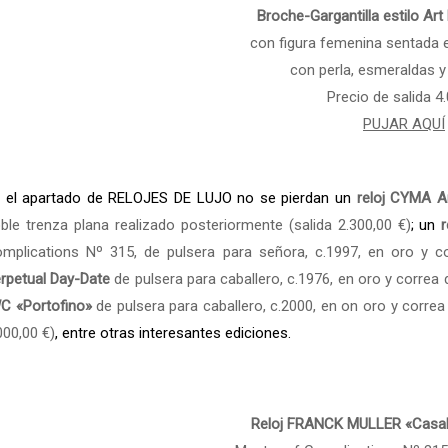
Broche-Gargantilla estilo Ar
con figura femenina sentada e
con perla, esmeraldas 
Precio de salida 4
PUJAR AQUÍ
 el apartado de RELOJES DE LUJO no se pierdan un
reloj CYMA A
ble trenza plana realizado posteriormente (salida 2.300,00 €)
; un
mplications Nº 315, de pulsera para señora, c.1997, en oro y cor
rpetual Day-Date
de pulsera para caballero, c.1976, en oro y correa de
C «Portofino»
de pulsera para caballero, c.2000, en on oro y correa 
000,00 €)
, entre otras interesantes ediciones.
Reloj FRANCK MULLER «Casa