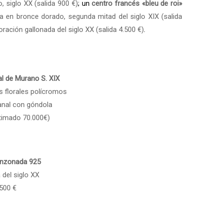
 siglo XX (salida 900 €)
; un
centro francés «bleu de roi»
en bronce dorado, segunda mitad del siglo XIX (salida
ción gallonada del siglo XX (salida 4.500 €)
.
al de Murano S. XIX
 florales polícromos
anal con góndola
stimado 70.000€)
unzonada 925
del siglo XX
.500 €