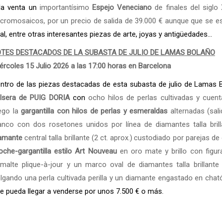
la venta un
importantísimo
Espejo Veneciano
de finales del siglo
cromosaicos, por un precio de salida de 39.000 € aunque que se est
nal, entre otras interesantes piezas de arte, joyas y antigüedades...
OTES DESTACADOS DE LA SUBASTA DE JULIO DE LAMAS BOLAÑO
ércoles 15 Julio 2026 a las 17:00 horas en Barcelona
ntro de las piezas destacadas de esta subasta de julio de Lamas 
lsera de
PUIG DORIA
con
ocho hilos de perlas cultivadas y cuen
ego la
gargantilla con hilos de perlas y esmeraldas
alternadas (sali
anco con dos rosetones unidos por línea de diamantes talla brilla
amante
central talla brillante (2 ct. aprox.)
custodiado por parejas de 
oche-gargantilla estilo Art Nouveau
en oro mate y brillo con figur
malte plique-à-jour y un marco oval de diamantes talla brillant
lgando una perla cultivada perilla y un diamante engastado en cható
e pueda llegar a venderse por unos 7.500 € o más.