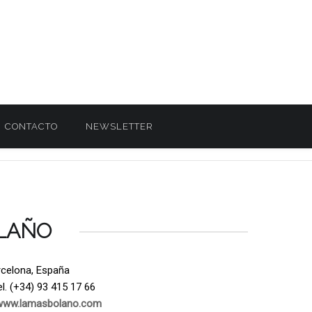
CONTACTO
NEWSLETTER
LAÑO
rcelona, España
l. (+34) 93 415 17 66
www.lamasbolano.com