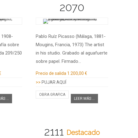
2070
, 1908-
Pablo Ruíz Picasso (Málaga, 1881-
afía sobre
Mougins, Francia, 1973) The artist
da 209/250
in his studio. Grabado al aguafuerte
sobre papel. Firmado…
Información adicional
€
Precio de salida
1.200,00 €
>>
PUJAR AQUÍ
OBRA GRAFICA
ÁS ...
LEER MÁS ...
2111
Destacado