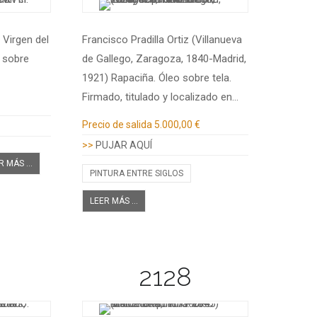
. Virgen del
Francisco Pradilla Ortiz (Villanueva
o sobre
de Gallego, Zaragoza, 1840-Madrid,
1921) Rapaciña. Óleo sobre tela.
Firmado, titulado y localizado en…
Información adicional
Precio de salida
5.000,00 €
>>
PUJAR AQUÍ
R MÁS ...
PINTURA ENTRE SIGLOS
LEER MÁS ...
2128