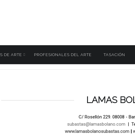
S DE ARTE
PROFESIONALES DEL ARTE
TASACIÓN
ÑO. Subasta Pintura y Escultura 15 Julio 2026
LAMAS BO
C/ Rosellón 229. 08008 - Ba
subastas@lamasbolano.com
| Te
www.lamasbolanosubastas.com
|