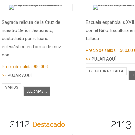
Sagrada reliquia de la Cruz de
Escuela española, s.XVII
nuestro Señor Jesucristo,
con el Niño. Escultura e
custodiada por relicario
tallada.
eclesiástico en forma de cruz
Información adicional
Precio de salida
1.500,00 
con…
>>
PUJAR AQUÍ
Información adicional
Precio de salida
900,00 €
ESCULTURA Y TALLA
>>
PUJAR AQUÍ
L
VARIOS
LEER MÁS ...
2112
2113
Destacado