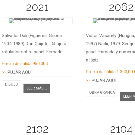
2021
2062
Salvador Dalí (Figueres, Girona,
Victor Vasarely (Hungria
1904-1989) Don Quijote. Dibujo a
1997) Nadir, 1979. Serigr
rotulador sobre papel. Firmado.
papel. Firmada y numera
a lápiz.
Información adicional
Precio de salida
950,00 €
Información adicional
Precio de salida
1.300,00 
>>
PUJAR AQUÍ
>>
PUJAR AQUÍ
DIBUJO
LEER MÁS ...
OBRA GRAFICA
LEER M
2102
2104