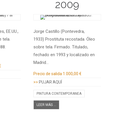
2009
s, EE.UU.,
Jorge Castillo (Pontevedra,
 tela.
1933) Prostituta recostada. Óleo
88.
sobre tela. Firmado. Titulado,
fechado en 1993 y localizado en
Madrid…
€
Información adicional
Precio de salida
1.000,00 €
>>
PUJAR AQUÍ
PINTURA CONTEMPORANEA
LEER MÁS ...