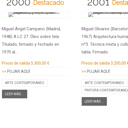
2000
2001
Destacado
Dest
Miguel Ángel Campano (Madrid,
Miguel Olivares (Barcelon
1948) A LC 27. Óleo sobre tela.
1967) Arquitectura hum
Titulado, firmado y fechado en
nº3. Técnica mixta y col
1970 al…
tabla. Firmado.
Información adicional
Información adicional
Precio de salida
5.300,00 €
Precio de salida
3.200,00 
>>
PUJAR AQUÍ
>>
PUJAR AQUÍ
ARTE CONTEMPORANEO
ARTE CONTEMPORANEO
PINTURA CONTEMPORANE
LEER MÁS ...
LEER MÁS ...