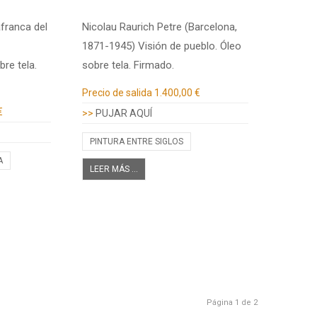
franca del
Nicolau Raurich Petre (Barcelona,
1871-1945) Visión de pueblo. Óleo
re tela.
sobre tela. Firmado.
Información adicional
Precio de salida
1.400,00 €
€
>>
PUJAR AQUÍ
PINTURA ENTRE SIGLOS
A
LEER MÁS ...
Página 1 de 2