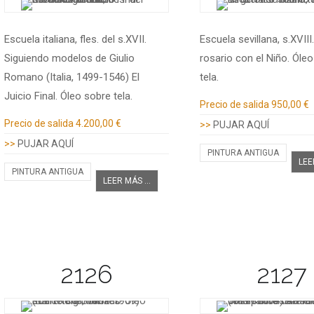
Escuela italiana, fles. del s.XVII.
Escuela sevillana, s.XVIII
Siguiendo modelos de Giulio
rosario con el Niño. Óle
Romano (Italia, 1499-1546) El
tela.
Juicio Final. Óleo sobre tela.
Información adicional
Precio de salida
950,00 €
Información adicional
Precio de salida
4.200,00 €
>>
PUJAR AQUÍ
>>
PUJAR AQUÍ
PINTURA ANTIGUA
LEE
PINTURA ANTIGUA
LEER MÁS ...
2126
2127