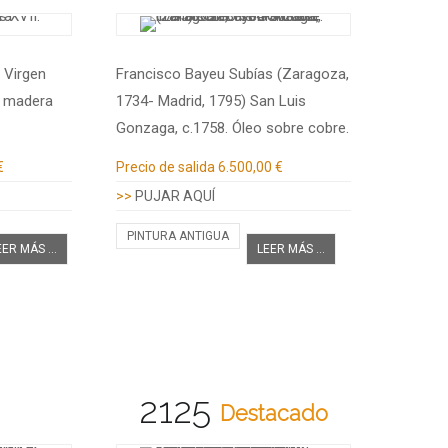
. Virgen
Francisco Bayeu Subías (Zaragoza,
n madera
1734- Madrid, 1795) San Luis
Gonzaga, c.1758. Óleo sobre cobre.
Información adicional
€
Precio de salida
6.500,00 €
>>
PUJAR AQUÍ
PINTURA ANTIGUA
EER MÁS ...
LEER MÁS ...
2125
Destacado