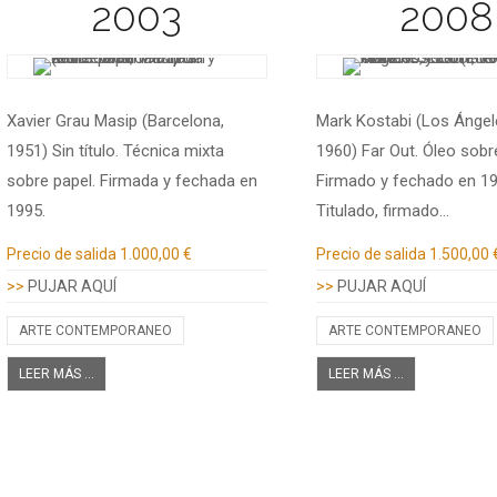
2003
2008
Xavier Grau Masip (Barcelona,
Mark Kostabi (Los Ángele
1951) Sin título. Técnica mixta
1960) Far Out. Óleo sobre
sobre papel. Firmada y fechada en
Firmado y fechado en 19
1995.
Titulado, firmado…
Información adicional
Información adicional
Precio de salida
1.000,00 €
Precio de salida
1.500,00 
>>
PUJAR AQUÍ
>>
PUJAR AQUÍ
ARTE CONTEMPORANEO
ARTE CONTEMPORANEO
LEER MÁS ...
LEER MÁS ...