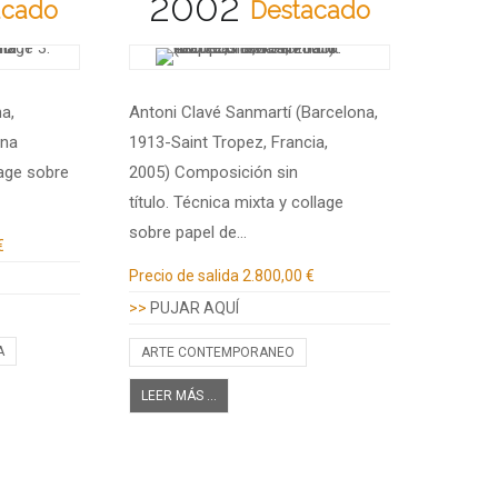
2002
acado
Destacado
a,
Antoni Clavé Sanmartí (Barcelona,
ana
1913-Saint Tropez, Francia,
lage sobre
2005) Composición sin
título. Técnica mixta y collage
sobre papel de…
€
Información adicional
Precio de salida
2.800,00 €
>>
PUJAR AQUÍ
A
ARTE CONTEMPORANEO
LEER MÁS ...