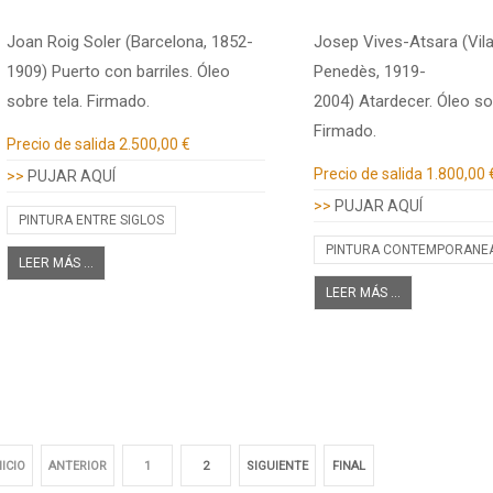
Joan Roig Soler (Barcelona, 1852-
Josep Vives-Atsara (Vila
1909) Puerto con barriles. Óleo
Penedès, 1919-
sobre tela. Firmado.
2004) Atardecer. Óleo sob
Firmado.
Información adicional
Precio de salida
2.500,00 €
Información adicional
Precio de salida
1.800,00 
>>
PUJAR AQUÍ
>>
PUJAR AQUÍ
PINTURA ENTRE SIGLOS
PINTURA CONTEMPORANE
LEER MÁS ...
LEER MÁS ...
NICIO
ANTERIOR
1
2
SIGUIENTE
FINAL