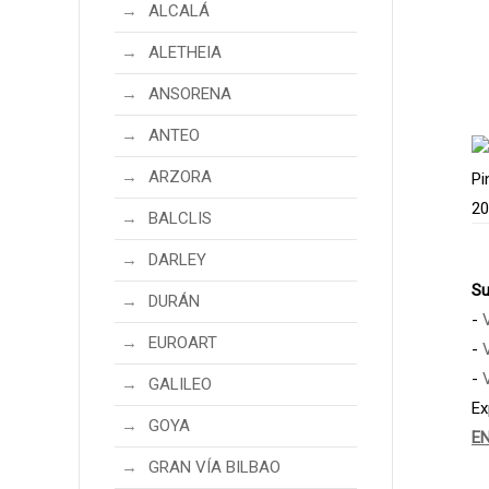
ALCALÁ
ALETHEIA
ANSORENA
ANTEO
ARZORA
BALCLIS
DARLEY
Su
DURÁN
-
EUROART
-
-
GALILEO
Ex
GOYA
E
GRAN VÍA BILBAO