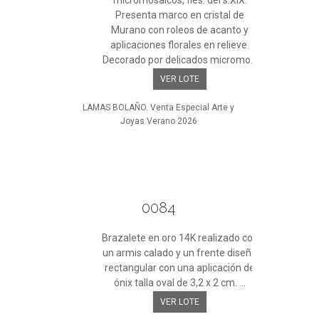
micromosaicos, fles. del s.XIX.
Presenta marco en cristal de
Murano con roleos de acanto y
aplicaciones florales en relieve.
Decorado por delicados micromo...
VER LOTE
LAMAS BOLAÑO. Venta Especial Arte y
Joyas Verano 2026
0084
Brazalete en oro 14K realizado con
un armis calado y un frente diseño
rectangular con una aplicación de
ónix talla oval de 3,2 x 2 cm. ...
VER LOTE