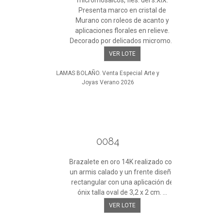
micromosaicos, fles. del s.XIX.
Presenta marco en cristal de
Murano con roleos de acanto y
aplicaciones florales en relieve.
Decorado por delicados micromo...
VER LOTE
LAMAS BOLAÑO. Venta Especial Arte y
Joyas Verano 2026
0084
Brazalete en oro 14K realizado con
un armis calado y un frente diseño
rectangular con una aplicación de
ónix talla oval de 3,2 x 2 cm. ...
VER LOTE