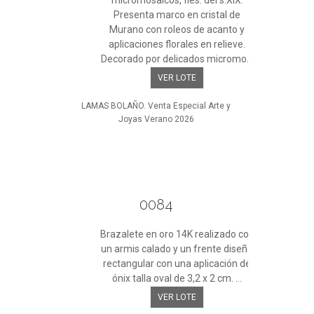
micromosaicos, fles. del s.XIX.
Presenta marco en cristal de
Murano con roleos de acanto y
aplicaciones florales en relieve.
Decorado por delicados micromo...
VER LOTE
LAMAS BOLAÑO. Venta Especial Arte y
Joyas Verano 2026
0084
Brazalete en oro 14K realizado con
un armis calado y un frente diseño
rectangular con una aplicación de
ónix talla oval de 3,2 x 2 cm. ...
VER LOTE