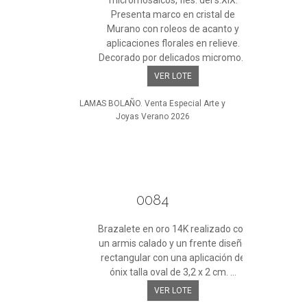
micromosaicos, fles. del s.XIX.
Presenta marco en cristal de
Murano con roleos de acanto y
aplicaciones florales en relieve.
Decorado por delicados micromo...
VER LOTE
LAMAS BOLAÑO. Venta Especial Arte y
Joyas Verano 2026
0084
Brazalete en oro 14K realizado con
un armis calado y un frente diseño
rectangular con una aplicación de
ónix talla oval de 3,2 x 2 cm. ...
VER LOTE