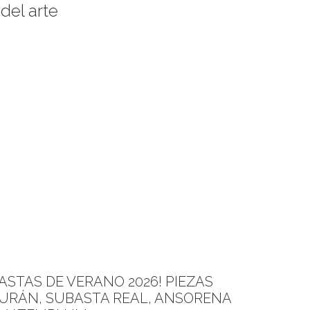
del arte
STAS DE VERANO 2026! PIEZAS
F
URÁN, SUBASTA REAL, ANSORENA