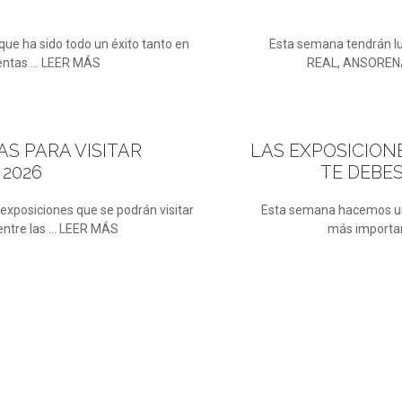
que ha sido todo un éxito tanto en
Esta semana tendrán l
entas ... LEER MÁS
REAL, ANSORENA 
 PARA VISITAR
LAS
EXPOSICION
2026
TE DEBE
xposiciones que se podrán visitar
Esta semana hacemos un r
ntre las ... LEER MÁS
más importan