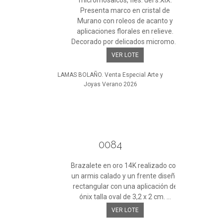
micromosaicos, fles. del s.XIX.
Presenta marco en cristal de
Murano con roleos de acanto y
aplicaciones florales en relieve.
Decorado por delicados micromo...
VER LOTE
LAMAS BOLAÑO. Venta Especial Arte y
Joyas Verano 2026
0084
Brazalete en oro 14K realizado con
un armis calado y un frente diseño
rectangular con una aplicación de
ónix talla oval de 3,2 x 2 cm. ...
VER LOTE